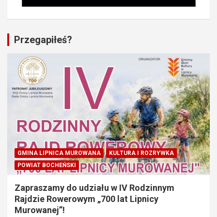
Przegapiłeś?
GMINA LIPNICA MUROWANA
KULTURA I ROZRYWKA
POWIAT BOCHEŃSKI
Zapraszamy do udziału w IV Rodzinnym
Rajdzie Rowerowym „700 lat Lipnicy
Murowanej”!