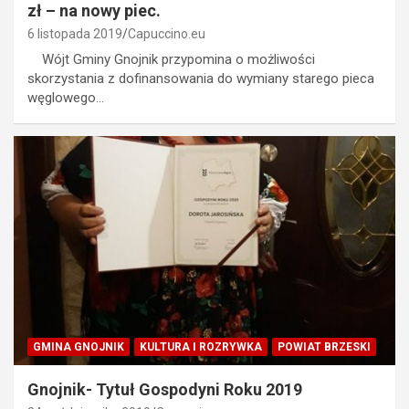
zł – na nowy piec.
6 listopada 2019
Capuccino.eu
Wójt Gminy Gnojnik przypomina o możliwości
skorzystania z dofinansowania do wymiany starego pieca
węglowego…
GMINA GNOJNIK
KULTURA I ROZRYWKA
POWIAT BRZESKI
Gnojnik- Tytuł Gospodyni Roku 2019