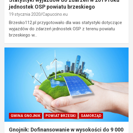
jednostek OSP powiatu brzeskiego
19 stycznia 2020
Capuccino.eu
Brzesko112.pl przygotowało dla was statystyki dotyczące
wyjazdów do zdarzeń jednostek OSP z terenu powiatu
brzeskiego w…
GMINA GNOJNIK
POWIAT BRZESKI
SAMORZĄD
Gnojnik: Dofinansowanie w wysokości do 9 000