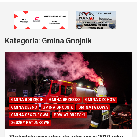
Kategoria:
Gmina Gnojnik
GMINA BORZĘCIN
GMINA BRZESKO
GMINA CZCHÓW
GMINA DĘBNO
GMINA GNOJNIK
GMINA IWKOWA
GMINA SZCZUROWA
POWIAT BRZESKI
SŁUŻBY RATUNKOWE
Statystyki wyjazdów do zdarzeń w 2019 roku