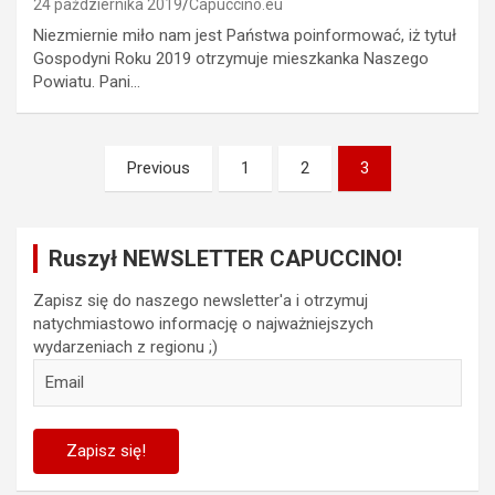
24 października 2019
Capuccino.eu
Niezmiernie miło nam jest Państwa poinformować, iż tytuł
Gospodyni Roku 2019 otrzymuje mieszkanka Naszego
Powiatu. Pani…
Stronicowanie
Previous
1
2
3
wpisów
Ruszył NEWSLETTER CAPUCCINO!
Zapisz się do naszego newsletter'a i otrzymuj
natychmiastowo informację o najważniejszych
wydarzeniach z regionu ;)