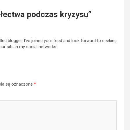
łectwa podczas kryzysu
”
killed blogger. I’ve joined your feed and look forward to seeking
our site in my social networks!
la są oznaczone
*