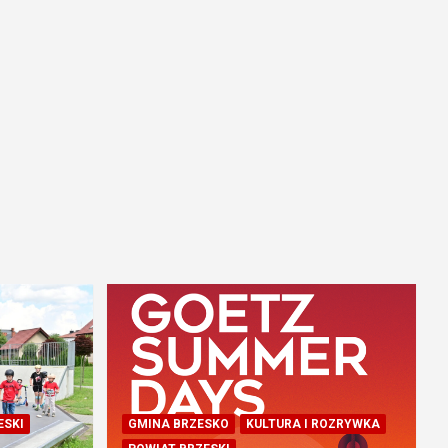
ESKI
GMINA BRZESKO
KULTURA I ROZRYWKA