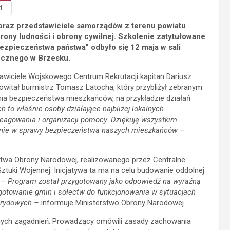
d
 oraz przedstawiciele samorządów z terenu powiatu
rony ludności i obrony cywilnej. Szkolenie zatytułowane
zpieczeństwa państwa” odbyło się 12 maja w sali
tecznego w Brzesku.
awiciele Wojskowego Centrum Rekrutacji kapitan Dariusz
witał burmistrz Tomasz Latocha, który przybliżył zebranym
nia bezpieczeństwa mieszkańców, na przykładzie działań
 to właśnie osoby działające najbliżej lokalnych
agowania i organizacji pomocy. Dziękuję wszystkim
anie w sprawy bezpieczeństwa naszych mieszkańców
–
stwa Obrony Narodowej, realizowanego przez Centralne
tuki Wojennej. Inicjatywa ta ma na celu budowanie oddolnej
.
– Program został przygotowany jako odpowiedź na wyraźną
gotowanie gmin i sołectw do funkcjonowania w sytuacjach
ybrydowych –
informuje Ministerstwo Obrony Narodowej.
otnych zagadnień. Prowadzący omówili zasady zachowania