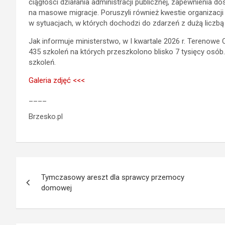
ciągłości działania administracji publicznej, zapewnienia d
na masowe migracje. Poruszyli również kwestie organizacj
w sytuacjach, w których dochodzi do zdarzeń z dużą licz
Jak informuje ministerstwo, w I kwartale 2026 r. Terenow
435 szkoleń na których przeszkolono blisko 7 tysięcy osó
szkoleń.
Galeria zdjęć <<<
____
Brzesko.pl
Nawigacja
Tymczasowy areszt dla sprawcy przemocy
wpisu
domowej