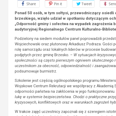
Share
Pin it
Tweet
Sen
Ponad 50 osób, w tym sołtysi, przewodniczący osiedli
brzeskiego, wzięło udział w spotkaniu dotyczącym och
„Odporność gminy i sołectwa na wypadek zagrożenia be
audytoryjnej Regionalnego Centrum Kulturalno-Biblio
Podzielony na siedem modułów panel poprowadzili przedst
Wojciechowski oraz plutonowy Arkadiusz Podraza. Gości po
rolę samorządu oraz lokalnych liderów w procesie budowa
podjętych przez gminę Brzesko. –
W sytuacjach kryzysowych
społeczności są często pierwszym ogniwem skutecznego re
uczestnikom za obecność, odpowiedzialność i zaangażow
podsumowuje burmistrz.
Szkolenie jest częścią ogólnopolskiego programu Minister
Wojskowe Centrum Rekrutacji we współpracy z Akademią Sz
odporności państwa na zakłócenia w jego funkcjonowaniu
lukę w systemie bezpieczeństwa. Chodzi o praktyczne przy
kryzysowych, konfliktowych oraz w warunkach zagrożeń h
W trakcie zajęć uczestnicy zapoznali się z szeregiem ist