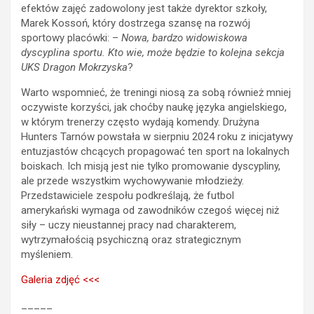
efektów zajęć zadowolony jest także dyrektor szkoły,
Marek Kossoń, który dostrzega szansę na rozwój
sportowy placówki: –
Nowa, bardzo widowiskowa
dyscyplina sportu. Kto wie, może będzie to kolejna sekcja
UKS Dragon Mokrzyska
?
Warto wspomnieć, że treningi niosą za sobą również mniej
oczywiste korzyści, jak choćby naukę języka angielskiego,
w którym trenerzy często wydają komendy. Drużyna
Hunters Tarnów powstała w sierpniu 2024 roku z inicjatywy
entuzjastów chcących propagować ten sport na lokalnych
boiskach. Ich misją jest nie tylko promowanie dyscypliny,
ale przede wszystkim wychowywanie młodzieży.
Przedstawiciele zespołu podkreślają, że futbol
amerykański wymaga od zawodników czegoś więcej niż
siły – uczy nieustannej pracy nad charakterem,
wytrzymałością psychiczną oraz strategicznym
myśleniem.
Galeria zdjęć <<<
_____