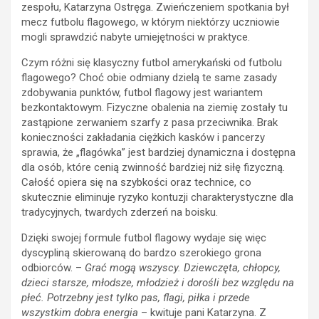
zespołu, Katarzyna Ostręga. Zwieńczeniem spotkania był
mecz futbolu flagowego, w którym niektórzy uczniowie
mogli sprawdzić nabyte umiejętności w praktyce.
Czym różni się klasyczny futbol amerykański od futbolu
flagowego? Choć obie odmiany dzielą te same zasady
zdobywania punktów, futbol flagowy jest wariantem
bezkontaktowym. Fizyczne obalenia na ziemię zostały tu
zastąpione zerwaniem szarfy z pasa przeciwnika. Brak
konieczności zakładania ciężkich kasków i pancerzy
sprawia, że „flagówka” jest bardziej dynamiczna i dostępna
dla osób, które cenią zwinność bardziej niż siłę fizyczną.
Całość opiera się na szybkości oraz technice, co
skutecznie eliminuje ryzyko kontuzji charakterystyczne dla
tradycyjnych, twardych zderzeń na boisku.
Dzięki swojej formule futbol flagowy wydaje się więc
dyscypliną skierowaną do bardzo szerokiego grona
odbiorców. –
Grać mogą wszyscy. Dziewczęta, chłopcy,
dzieci starsze, młodsze, młodzież i dorośli bez względu na
płeć. Potrzebny jest tylko pas, flagi, piłka i przede
wszystkim dobra energia
– kwituje pani Katarzyna. Z