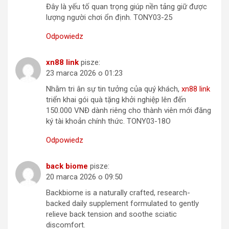
Đây là yếu tố quan trọng giúp nền tảng giữ được
lượng người chơi ổn định. TONY03-25
Odpowiedz
xn88 link
pisze:
23 marca 2026 o 01:23
Nhằm tri ân sự tin tưởng của quý khách,
xn88 link
triển khai gói quà tặng khởi nghiệp lên đến
150.000 VNĐ dành riêng cho thành viên mới đăng
ký tài khoản chính thức. TONY03-18O
Odpowiedz
back biome
pisze:
20 marca 2026 o 09:50
Backbiome is a naturally crafted, research-
backed daily supplement formulated to gently
relieve back tension and soothe sciatic
discomfort.