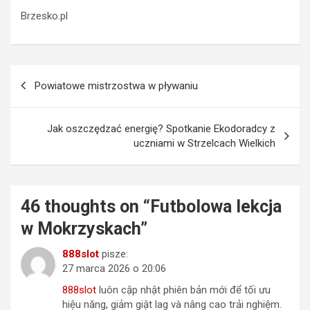
Brzesko.pl
Nawigacja
Powiatowe mistrzostwa w pływaniu
wpisu
Jak oszczędzać energię? Spotkanie Ekodoradcy z
uczniami w Strzelcach Wielkich
46 thoughts on “
Futbolowa lekcja
w Mokrzyskach
”
888slot
pisze:
27 marca 2026 o 20:06
888slot
luôn cập nhật phiên bản mới để tối ưu
hiệu năng, giảm giật lag và nâng cao trải nghiệm.