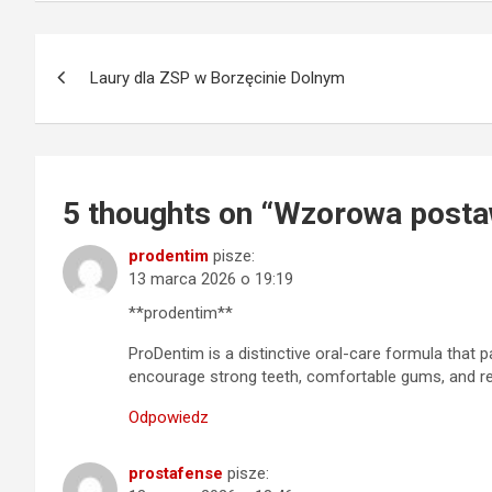
Nawigacja
Laury dla ZSP w Borzęcinie Dolnym
wpisu
5 thoughts on “
Wzorowa posta
prodentim
pisze:
13 marca 2026 o 19:19
**prodentim**
ProDentim is a distinctive oral-care formula that p
encourage strong teeth, comfortable gums, and rel
Odpowiedz
prostafense
pisze: