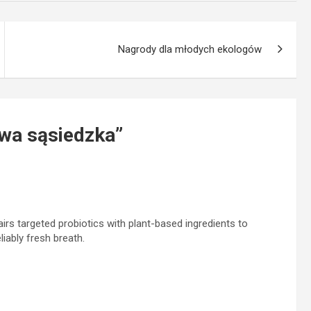
Nagrody dla młodych ekologów
wa sąsiedzka
”
airs targeted probiotics with plant-based ingredients to
iably fresh breath.