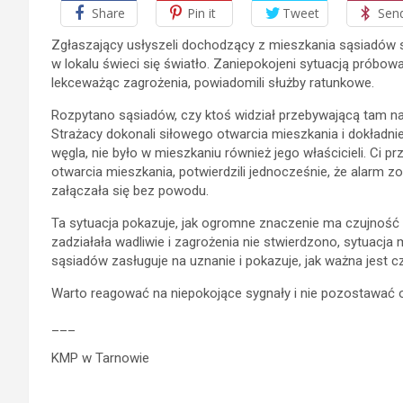
Share
Pin it
Tweet
Sen
Zgłaszający usłyszeli dochodzący z mieszkania sąsiadów s
w lokalu świeci się światło. Zaniepokojeni sytuacją próbowa
lekceważąc zagrożenia, powiadomili służby ratunkowe.
Rozpytano sąsiadów, czy ktoś widział przebywającą tam na c
Strażacy dokonali siłowego otwarcia mieszkania i dokładnie 
węgla, nie było w mieszkaniu również jego właścicieli. Ci prz
otwarcia mieszkania, potwierdzili jednocześnie, że alarm z
załączała się bez powodu.
Ta sytuacja pokazuje, jak ogromne znaczenie ma czujność
zadziałała wadliwie i zagrożenia nie stwierdzono, sytuacja
sąsiadów zasługuje na uznanie i pokazuje, jak ważna jest
Warto reagować na niepokojące sygnały i nie pozostawać 
___
KMP w Tarnowie