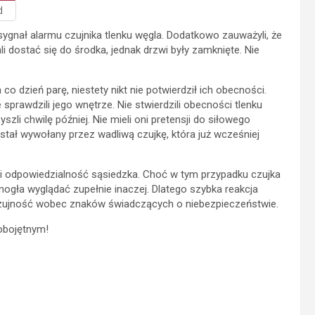
d
ygnał alarmu czujnika tlenku węgla. Dodatkowo zauważyli, że
li dostać się do środka, jednak drzwi były zamknięte. Nie
o dzień parę, niestety nikt nie potwierdził ich obecności.
sprawdzili jego wnętrze. Nie stwierdzili obecności tlenku
yszli chwilę później. Nie mieli oni pretensji do siłowego
ostał wywołany przez wadliwą czujkę, która już wcześniej
 i odpowiedzialność sąsiedzka. Choć w tym przypadku czujka
 mogła wyglądać zupełnie inaczej. Dlatego szybka reakcja
 czujność wobec znaków świadczących o niebezpieczeństwie.
obojętnym!