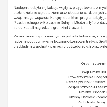
Następnie odbyła się kolacja wigilijna, przygotowana z my
stołu, dzielenie się opłatkiem oraz składanie serdecznych ż
wzajemnego wsparcia. Kolejnym punktem programu były ja
Przedszkolnego w Borzęcinie Dolnym. Młodzi artyści z duż
za co zostali nagrodzeni gromkimi brawami.
Zwieńczeniem spotkania było wspólne kolędowanie, które j
radosne podtrzymywanie bożonarodzeniowej tradycji. Spot
przykładem wspólnoty, pamięci o potrzebujących oraz piel
Organizatorami
Wójt Gminy Bor
Stowarzyszenie Gospody
Parafia pw. NMP Królowej
Zespół Szkolno-Przedsz
Gminny Ośrodek K
Gminny Ośrodek Pomocy
Radni Rady Gminy 