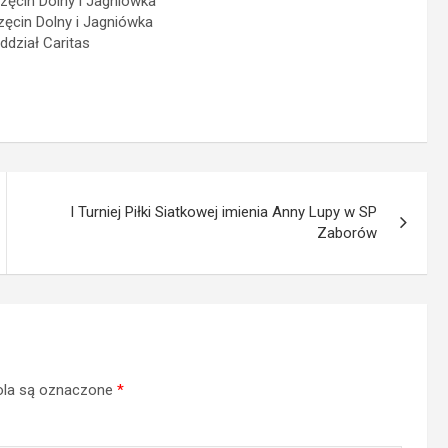
zęcin Dolny i Jagniówka
zęcin Dolny i Jagniówka
ddział Caritas
I Turniej Piłki Siatkowej imienia Anny Lupy w SP
Zaborów
la są oznaczone
*