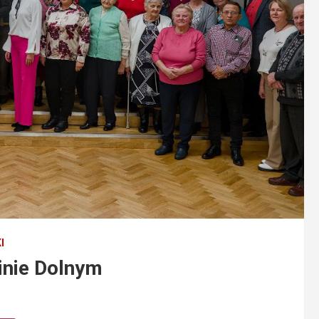
I
inie Dolnym