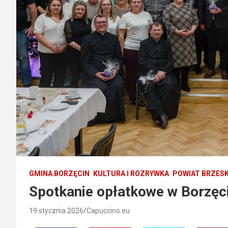
GMINA BORZĘCIN
KULTURA I ROZRYWKA
POWIAT BRZESK
Spotkanie opłatkowe w Borzęc
19 stycznia 2026
Capuccino.eu