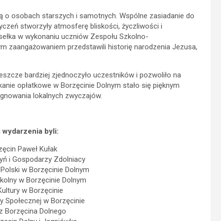
ślą o osobach starszych i samotnych. Wspólne zasiadanie do
yczeń stworzyły atmosferę bliskości, życzliwości i
sełka w wykonaniu uczniów Zespołu Szkolno-
ym zaangażowaniem przedstawili historię narodzenia Jezusa,
eszcze bardziej zjednoczyło uczestników i pozwoliło na
kanie opłatkowe w Borzęcinie Dolnym stało się pięknym
ęgnowania lokalnych zwyczajów.
 wydarzenia byli:
zęcin Paweł Kułak
ń i Gospodarzy Zdolniacy
 Polski w Borzęcinie Dolnym
kolny w Borzęcinie Dolnym
ultury w Borzęcinie
 Społecznej w Borzęcinie
z Borzęcina Dolnego