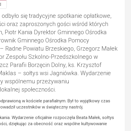
d
 odbyło się tradycyjne spotkanie opłatkowe,
i oraz zaproszonych gości wśród których
in, Piotr Kania Dyrektor Gminnego Ośrodka
ierownik Gminnego Ośrodka Pomocy
t – Radne Powiatu Brzeskiego, Grzegorz Małek
tor Zespołu Szkolno-Przedszkolnego w
cz Parafii Borzęcin Dolny, ks. Krzysztof
 Maklas – sołtys wsi Jagniówka. Wydarzenie
ający wspólnemu przeżywaniu
lokalnej społeczności.
odprawioną w kościele parafialnym. Był to wyjątkowy czas
prowadził uczestników w świąteczny nastrój.
ania. Wydarzenie oficjalnie rozpoczęła Beata Małek, sołtys
gości, dziękując za obecność oraz wspólne kultywowanie