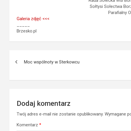
Rada Sołecka Wsi Bor
Sołtysi Sołectwa Bor
Parafialny O
Galeria zdjęć <<<
_____
Brzesko.pl
Nawigacja
Moc wspólnoty w Sterkowcu
wpisu
Dodaj komentarz
Twój adres e-mail nie zostanie opublikowany.
Wymagane po
Komentarz
*