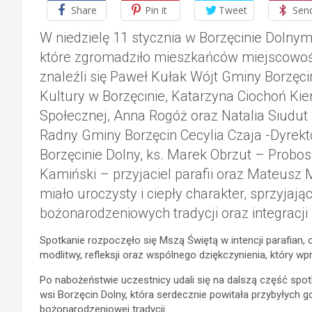
Share
Pin it
Tweet
Sen
W niedzielę 11 stycznia w Borzęcinie Dolnym
które zgromadziło mieszkańców miejscowośc
znaleźli się Paweł Kułak Wójt Gminy Borzęc
Kultury w Borzęcinie, Katarzyna Ciochoń K
Społecznej, Anna Rogóż oraz Natalia Siudu
Radny Gminy Borzęcin Cecylia Czaja -Dyrek
Borzęcinie Dolny, ks. Marek Obrzut – Probosz
Kamiński – przyjaciel parafii oraz Mateusz
miało uroczysty i ciepły charakter, sprzyj
bożonarodzeniowych tradycji oraz integracji 
Spotkanie rozpoczęło się Mszą Świętą w intencji parafian, 
modlitwy, refleksji oraz wspólnego dziękczynienia, który w
Po nabożeństwie uczestnicy udali się na dalszą część spotk
wsi Borzęcin Dolny, która serdecznie powitała przybyłych 
bożonarodzeniowej tradycji.