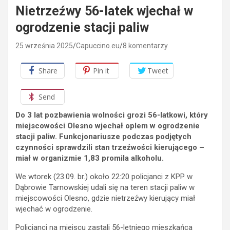
Nietrzeźwy 56-latek wjechał w
ogrodzenie stacji paliw
25 września 2025
Capuccino.eu
8 komentarzy
Share
Pin it
Tweet
Send
Do 3 lat pozbawienia wolności grozi 56-latkowi, który
miejscowości Olesno wjechał oplem w ogrodzenie
stacji paliw. Funkcjonariusze podczas podjętych
czynności sprawdzili stan trzeźwości kierującego –
miał w organizmie 1,83 promila alkoholu.
We wtorek (23.09. br.) około 22:20 policjanci z KPP w
Dąbrowie Tarnowskiej udali się na teren stacji paliw w
miejscowości Olesno, gdzie nietrzeźwy kierujący miał
wjechać w ogrodzenie.
Policjanci na miejscu zastali 56-letniego mieszkańca