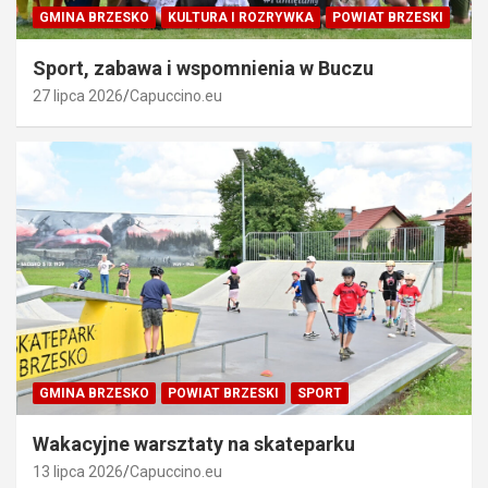
GMINA BRZESKO
KULTURA I ROZRYWKA
POWIAT BRZESKI
Sport, zabawa i wspomnienia w Buczu
27 lipca 2026
Capuccino.eu
GMINA BRZESKO
POWIAT BRZESKI
SPORT
Wakacyjne warsztaty na skateparku
13 lipca 2026
Capuccino.eu