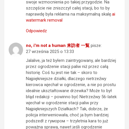
swoje wzmocnienia po takiej przygodzie. Na
szczęście nie zniszczył całej stacji, bo to by
naprawdę była reklama na maksymalną skalę.
ai
watermark removal
Odpowiedz
no, i'm not a human 来訪者 一覧
pisze:
27 września 2025 o 13:33
Jalalive, ja też byłem zaintrygowany, ale bardziej
przez ogrodzenie stacji paliw niż przez całą
historię. Coś tu jest nie tak – skoro to
Najpiękniejsze działki, dlaczego nietrzeźwy
kierowca wjechał w ogrodzenie, a nie po prostu
idealnie ukształtowane drzewka? Może to był
błąd redakcji – powinno być Nietrzeźwy 56-latek
wjechał w ogrodzenie stacji paliw przy
Najpiękniejszych Działkach? Tak, dobrze, że
policja interweniowała, choć ja bym bardziej
podszedł z гумором – trzyletnia kara to już
poważna sprawa, nawet jeśli ogrodzenie