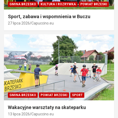
GMINA BRZESKO
KULTURA I ROZRYWKA
POWIAT BRZESKI
Sport, zabawa i wspomnienia w Buczu
27 lipca 2026
Capuccino.eu
GMINA BRZESKO
POWIAT BRZESKI
SPORT
Wakacyjne warsztaty na skateparku
13 lipca 2026
Capuccino.eu