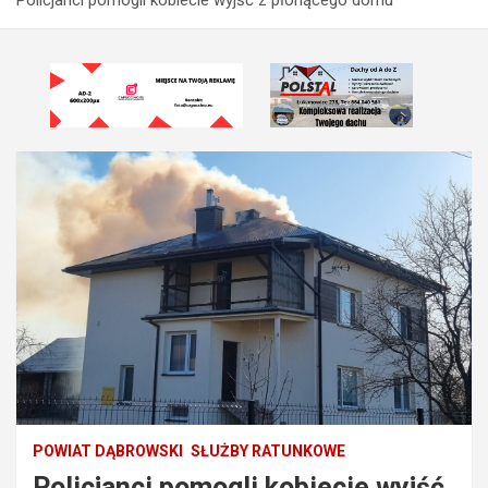
POWIAT DĄBROWSKI
SŁUŻBY RATUNKOWE
Policjanci pomogli kobiecie wyjść