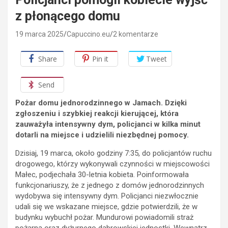
z płonącego domu
19 marca 2025
Capuccino.eu
2 komentarze
Share
Pin it
Tweet
Send
Pożar domu jednorodzinnego w Jamach. Dzięki
zgłoszeniu i szybkiej reakcji kierującej, która
zauważyła intensywny dym, policjanci w kilka minut
dotarli na miejsce i udzielili niezbędnej pomocy.
Dzisiaj, 19 marca, około godziny 7:35, do policjantów ruchu
drogowego, którzy wykonywali czynności w miejscowości
Małec, podjechała 30-letnia kobieta. Poinformowała
funkcjonariuszy, że z jednego z domów jednorodzinnych
wydobywa się intensywny dym. Policjanci niezwłocznie
udali się we wskazane miejsce, gdzie potwierdzili, że w
budynku wybuchł pożar. Mundurowi powiadomili straż
pożarną oraz dyżurnego dąbrowskiej jednostki. Wewnątrz