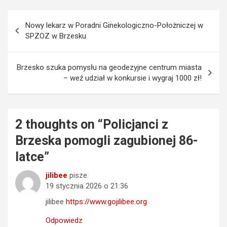
Nawigacja
Nowy lekarz w Poradni Ginekologiczno-Położniczej w
wpisu
SPZOZ w Brzesku
Brzesko szuka pomysłu na geodezyjne centrum miasta
– weź udział w konkursie i wygraj 1000 zł!
2 thoughts on “
Policjanci z
Brzeska pomogli zagubionej 86-
latce
”
jilibee
pisze:
19 stycznia 2026 o 21:36
jilibee
https://www.gojilibee.org
Odpowiedz