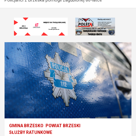
GMINA BRZESKO
POWIAT BRZESKI
SŁUŻBY RATUNKOWE