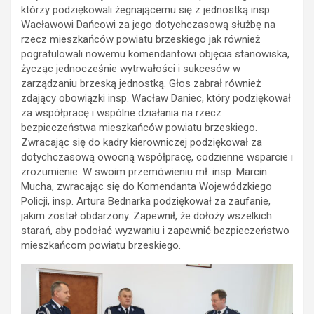
którzy podziękowali żegnającemu się z jednostką insp.
Wacławowi Dańcowi za jego dotychczasową służbę na
rzecz mieszkańców powiatu brzeskiego jak również
pogratulowali nowemu komendantowi objęcia stanowiska,
życząc jednocześnie wytrwałości i sukcesów w
zarządzaniu brzeską jednostką. Głos zabrał również
zdający obowiązki insp. Wacław Daniec, który podziękował
za współpracę i wspólne działania na rzecz
bezpieczeństwa mieszkańców powiatu brzeskiego.
Zwracając się do kadry kierowniczej podziękował za
dotychczasową owocną współpracę, codzienne wsparcie i
zrozumienie. W swoim przemówieniu mł. insp. Marcin
Mucha, zwracając się do Komendanta Wojewódzkiego
Policji, insp. Artura Bednarka podziękował za zaufanie,
jakim został obdarzony. Zapewnił, że dołoży wszelkich
starań, aby podołać wyzwaniu i zapewnić bezpieczeństwo
mieszkańcom powiatu brzeskiego.