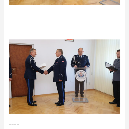
__
____