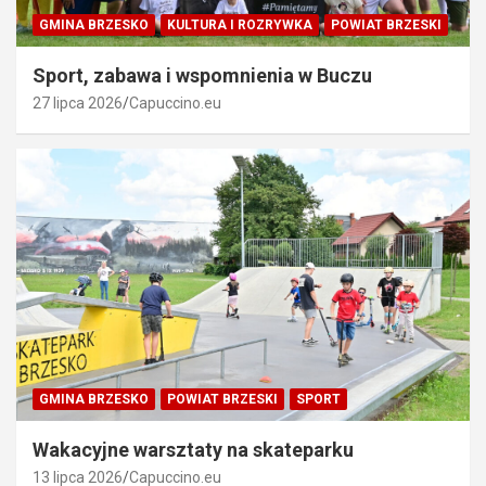
GMINA BRZESKO
KULTURA I ROZRYWKA
POWIAT BRZESKI
Sport, zabawa i wspomnienia w Buczu
27 lipca 2026
Capuccino.eu
GMINA BRZESKO
POWIAT BRZESKI
SPORT
Wakacyjne warsztaty na skateparku
13 lipca 2026
Capuccino.eu