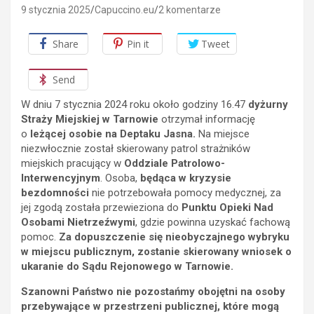
9 stycznia 2025
Capuccino.eu
2 komentarze
Share
Pin it
Tweet
Send
W dniu 7 stycznia 2024 roku około godziny 16.47
dyżurny
Straży Miejskiej w Tarnowie
otrzymał informację
o
leżącej osobie na Deptaku Jasna.
Na miejsce
niezwłocznie został skierowany patrol strażników
miejskich pracujący w
Oddziale Patrolowo-
Interwencyjnym
. Osoba,
będąca w kryzysie
bezdomności
nie potrzebowała pomocy medycznej, za
jej zgodą została przewieziona do
Punktu Opieki Nad
Osobami
Nietrzeźwymi
, gdzie powinna uzyskać fachową
pomoc.
Za dopuszczenie się nieobyczajnego wybryku
w miejscu publicznym, zostanie skierowany wniosek o
ukaranie do Sądu Rejonowego w Tarnowie.
Szanowni Państwo nie pozostańmy obojętni na osoby
przebywające w przestrzeni publicznej, które mogą