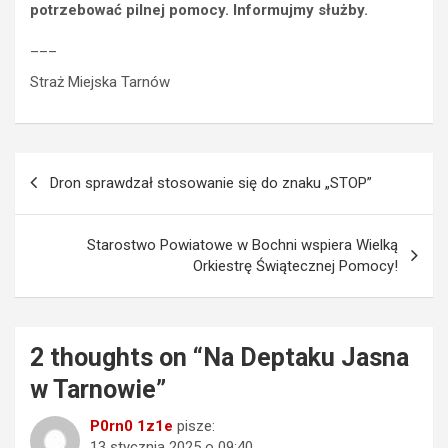
potrzebować pilnej pomocy. Informujmy służby.
___
Straż Miejska Tarnów
Nawigacja
Dron sprawdzał stosowanie się do znaku „STOP”
wpisu
Starostwo Powiatowe w Bochni wspiera Wielką
Orkiestrę Świątecznej Pomocy!
2 thoughts on “
Na Deptaku Jasna
w Tarnowie
”
P0rn0 1z1e
pisze:
13 stycznia 2025 o 09:40