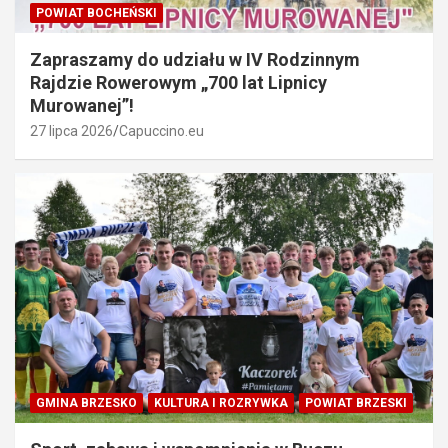
POWIAT BOCHEŃSKI
Zapraszamy do udziału w IV Rodzinnym
Rajdzie Rowerowym „700 lat Lipnicy
Murowanej”!
27 lipca 2026
Capuccino.eu
GMINA BRZESKO
KULTURA I ROZRYWKA
POWIAT BRZESKI