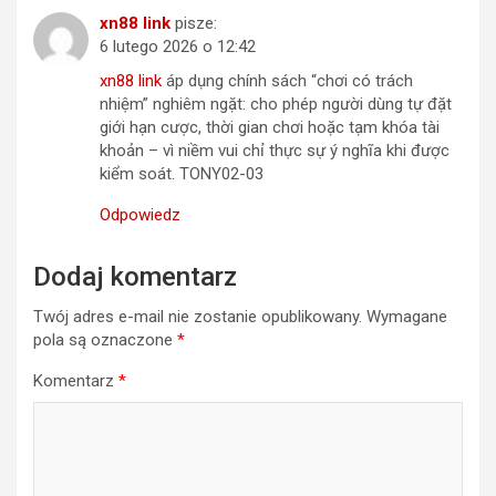
xn88 link
pisze:
6 lutego 2026 o 12:42
xn88 link
áp dụng chính sách “chơi có trách
nhiệm” nghiêm ngặt: cho phép người dùng tự đặt
giới hạn cược, thời gian chơi hoặc tạm khóa tài
khoản – vì niềm vui chỉ thực sự ý nghĩa khi được
kiểm soát. TONY02-03
Odpowiedz
Dodaj komentarz
Twój adres e-mail nie zostanie opublikowany.
Wymagane
pola są oznaczone
*
Komentarz
*