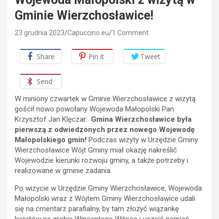
Gminie Wierzchosławice!
23 grudnia 2023
Capuccino.eu
1 Comment
Share
Pin it
Tweet
Send
W miniony czwartek w Gminie Wierzchosławice z wizytą
gościł nowo powołany Wojewoda Małopolski Pan
Krzysztof Jan Klęczar.
Gmina Wierzchosławice była
pierwszą z odwiedzonych przez nowego Wojewodę
Małopolskiego gmin!
Podczas wizyty w Urzędzie Gminy
Wierzchosławice Wójt Gminy miał okazję nakreślić
Wojewodzie kierunki rozwoju gminy, a także potrzeby i
realizowane w gminie zadania.
Po wizycie w Urzędzie Gminy Wierzchosławice, Wojewoda
Małopolski wraz z Wójtem Gminy Wierzchosławice udali
się na cmentarz parafialny, by tam złożyć wiązankę
kwiatów na grobie Wincentego Witosa i uczcić pamięć