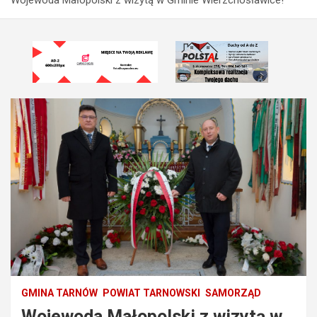
GMINA TARNÓW
POWIAT TARNOWSKI
SAMORZĄD
Wojewoda Małopolski z wizytą w