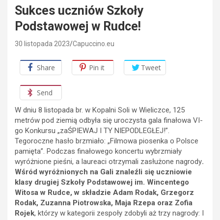
Sukces uczniów Szkoły
Podstawowej w Rudce!
30 listopada 2023
Capuccino.eu
Share
Pin it
Tweet
Send
W dniu 8 listopada br. w Kopalni Soli w Wieliczce, 125
metrów pod ziemią odbyła się uroczysta gala finałowa VI-
go Konkursu „zaŚPIEWAJ I TY NIEPODLEGŁEJ!”.
Tegoroczne hasło brzmiało: „Filmowa piosenka o Polsce
pamięta”. Podczas finałowego koncertu wybrzmiały
wyróżnione pieśni, a laureaci otrzymali zasłużone nagrody
.
Wśród wyróżnionych na Gali znaleźli się uczniowie
klasy drugiej Szkoły Podstawowej im. Wincentego
Witosa w Rudce, w składzie Adam Rodak, Grzegorz
Rodak, Zuzanna Piotrowska, Maja Rzepa oraz Zofia
Rojek
, którzy w kategorii zespoły zdobyli aż trzy nagrody: I