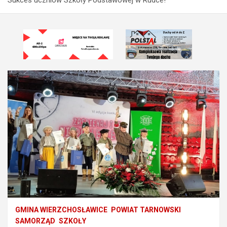
GMINA WIERZCHOSŁAWICE
POWIAT TARNOWSKI
SAMORZĄD
SZKOŁY