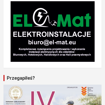
Przegapiłeś?