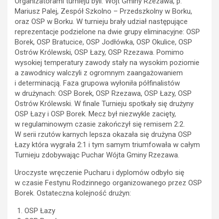
Organizatorami turnieju byli: Wójt Gminy Rzezawa, p.
Mariusz Palej, Zespół Szkolno – Przedszkolny w Borku,
oraz OSP w Borku. W turnieju brały udział następujące
reprezentacje podzielone na dwie grupy eliminacyjne: OSP
Borek, OSP Bratucice, OSP Jodłówka, OSP Okulice, OSP
Ostrów Królewski, OSP Łazy, OSP Rzezawa. Pomimo
wysokiej temperatury zawody stały na wysokim poziomie
a zawodnicy walczyli z ogromnym zaangażowaniem
i determinacją. Faza grupowa wyłoniła półfinalistów
w drużynach: OSP Borek, OSP Rzezawa, OSP Łazy, OSP
Ostrów Królewski. W finale Turnieju spotkały się drużyny
OSP Łazy i OSP Borek. Mecz był niezwykle zacięty,
w regulaminowym czasie zakończył się remisem 2:2.
W serii rzutów karnych lepsza okazała się drużyna OSP
Łazy która wygrała 2:1 i tym samym triumfowała w całym
Turnieju zdobywając Puchar Wójta Gminy Rzezawa.
Uroczyste wręczenie Pucharu i dyplomów odbyło się
w czasie Festynu Rodzinnego organizowanego przez OSP
Borek. Ostateczna kolejność drużyn:
OSP Łazy