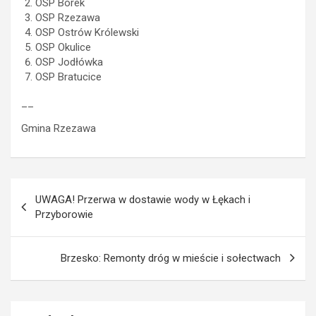
OSP Borek
OSP Rzezawa
OSP Ostrów Królewski
OSP Okulice
OSP Jodłówka
OSP Bratucice
__
Gmina Rzezawa
Nawigacja
UWAGA! Przerwa w dostawie wody w Łękach i
wpisu
Przyborowie
Brzesko: Remonty dróg w mieście i sołectwach