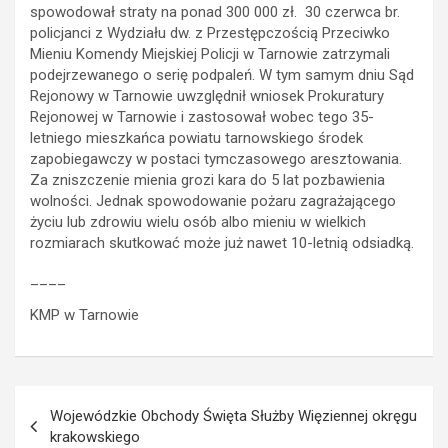
spowodował straty na ponad 300 000 zł. 30 czerwca br.
policjanci z Wydziału dw. z Przestępczością Przeciwko
Mieniu Komendy Miejskiej Policji w Tarnowie zatrzymali
podejrzewanego o serię podpaleń. W tym samym dniu Sąd
Rejonowy w Tarnowie uwzględnił wniosek Prokuratury
Rejonowej w Tarnowie i zastosował wobec tego 35-
letniego mieszkańca powiatu tarnowskiego środek
zapobiegawczy w postaci tymczasowego aresztowania.
Za zniszczenie mienia grozi kara do 5 lat pozbawienia
wolności. Jednak spowodowanie pożaru zagrażającego
życiu lub zdrowiu wielu osób albo mieniu w wielkich
rozmiarach skutkować może już nawet 10-letnią odsiadką.
____
KMP w Tarnowie
Nawigacja
Wojewódzkie Obchody Święta Służby Więziennej okręgu
wpisu
krakowskiego