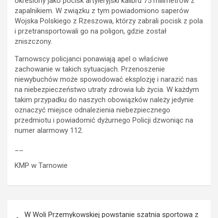
określony jako pocisk artyleryjski kalibru 75 milimetrów z
zapalnikiem. W związku z tym powiadomiono saperów
Wojska Polskiego z Rzeszowa, którzy zabrali pocisk z pola
i przetransportowali go na poligon, gdzie został
zniszczony.
Tarnowscy policjanci ponawiają apel o właściwe
zachowanie w takich sytuacjach. Przenoszenie
niewybuchów może spowodować eksplozję i narazić nas
na niebezpieczeństwo utraty zdrowia lub życia. W każdym
takim przypadku do naszych obowiązków należy jedynie
oznaczyć miejsce odnalezienia niebezpiecznego
przedmiotu i powiadomić dyżurnego Policji dzwoniąc na
numer alarmowy 112.
__
KMP w Tarnowie
Nawigacja
W Woli Przemykowskiej powstanie szatnia sportowa z