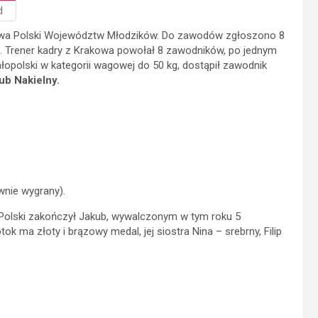
d
stwa Polski Województw Młodzików. Do zawodów zgłoszono 8
 Trener kadry z Krakowa powołał 8 zawodników, po jednym
opolski w kategorii wagowej do 50 kg, dostąpił zawodnik
ub Nakielny.
wnie wygrany).
Polski zakończył Jakub, wywalczonym w tym roku 5
ma złoty i brązowy medal, jej siostra Nina – srebrny, Filip