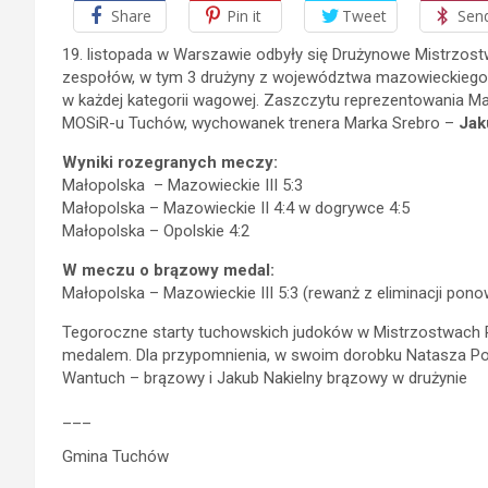
Share
Pin it
Tweet
Sen
19. listopada w Warszawie odbyły się Drużynowe Mistrzo
zespołów, w tym 3 drużyny z województwa mazowieckiego.
w każdej kategorii wagowej. Zaszczytu reprezentowania Mał
MOSiR-u Tuchów, wychowanek trenera Marka Srebro –
Jak
Wyniki rozegranych meczy:
Małopolska – Mazowieckie III 5:3
Małopolska – Mazowieckie II 4:4 w dogrywce 4:5
Małopolska – Opolskie 4:2
W meczu o brązowy medal:
Małopolska – Mazowieckie III 5:3 (rewanż z eliminacji pono
Tegoroczne starty tuchowskich judoków w Mistrzostwach 
medalem. Dla przypomnienia, w swoim dorobku Natasza Potok 
Wantuch – brązowy i Jakub Nakielny brązowy w drużynie
___
Gmina Tuchów