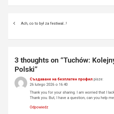
Nawigacja
Ach, co to był za festiwal…!
wpisu
3 thoughts on “
Tuchów: Kolejn
Polski
”
Създаване на безплатен профил
pisze:
26 lutego 2026 o 16:40
Thank you for your sharing. I am worried that I lack
Thank you. But, I have a question, can you help m
Odpowiedz