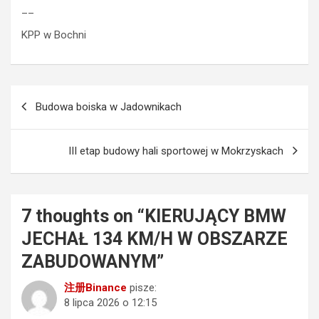
__
KPP w Bochni
Nawigacja
Budowa boiska w Jadownikach
wpisu
III etap budowy hali sportowej w Mokrzyskach
7 thoughts on “
KIERUJĄCY BMW
JECHAŁ 134 KM/H W OBSZARZE
ZABUDOWANYM
”
注册Binance
pisze:
8 lipca 2026 o 12:15