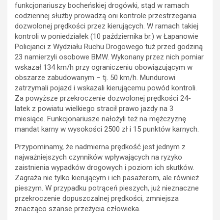
funkcjonariuszy bocheńskiej drogówki, stąd w ramach
codziennej służby prowadzą oni kontrole przestrzegania
dozwolonej prędkości przez kierujących. W ramach takiej
kontroli w poniedziałek (10 października br.) w Łapanowie
Policjanci z Wydziału Ruchu Drogowego tuż przed godziną
23 namierzyli osobowe BMW. Wykonany przez nich pomiar
wskazał 134 km/h przy ograniczeniu obowiązującym w
obszarze zabudowanym – tj. 50 km/h. Mundurowi
zatrzymali pojazd i wskazali kierującemu powód kontroli.
Za powyższe przekroczenie dozwolonej prędkości 24-
latek z powiatu wielkiego stracił prawo jazdy na 3
miesiące. Funkcjonariusze nałożyli też na mężczyznę
mandat karny w wysokości 2500 zł i 15 punktów karnych.
Przypominamy, że nadmierna prędkość jest jednym z
najważniejszych czynników wpływających na ryzyko
zaistnienia wypadków drogowych i poziom ich skutków.
Zagraża nie tylko kierującym i ich pasażerom, ale również
pieszym. W przypadku potrąceń pieszych, już nieznaczne
przekroczenie dopuszczalnej prędkości, zmniejsza
znacząco szanse przeżycia człowieka.