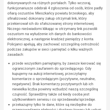
dokonywanych na różnych portalach. Tylko wczoraj,
funkcjonariusze odebrali 4 zgłoszenia od osób, które padły
ofiarą oszustów. Mieszkańcy powiatu brzeskiego, aby
sfinalizować dokonany zakup otrzymali link, który
przekierował ich do sfałszowanej strony internetowej.
Niczego nieświadomi klikając w otrzymany link pozwolili
oszustom na wyłudzenie ich danych do bankowości
elektronicznej, a następnie kradzież pieniędzy z konta.
Policjanci apelują, aby zachować szczególną ostrożność
podczas zakupów w sieci i pamiętać o kilku ważnych
zasadach:
przede wszystkim pamiętajmy, by zawsze kierować się
ograniczonym zaufaniem do sprzedającego. Gdy
kupujemy na aukcji internetowej, przeczytajmy
komentarze o sprzedającym (pozytywne, neutralne,
negatywne). Brak komentarzy pozytywnych lub ich
niewielka liczba powinny wzbudzić naszą szczególną
czujność. Sprawdźmy także od kiedy osoba jest
użytkownikiem serwisu i co sprzedawała/sprzedaje.
przekazujmy tylko te dane, które są niezbędne do
przeprowadzenia płatności i dostawy towaru lub usługi;