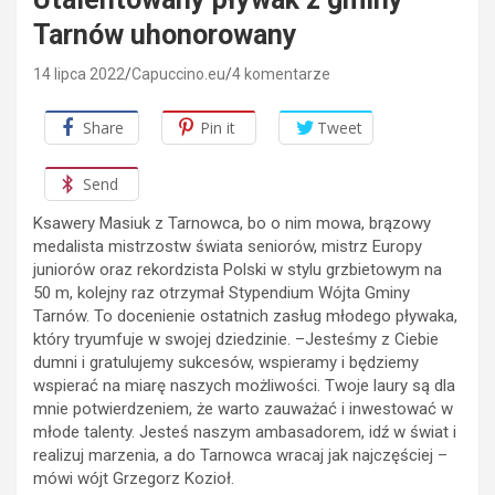
Tarnów uhonorowany
14 lipca 2022
Capuccino.eu
4 komentarze
Share
Pin it
Tweet
Send
Ksawery Masiuk z Tarnowca, bo o nim mowa, brązowy
medalista mistrzostw świata seniorów, mistrz Europy
juniorów oraz rekordzista Polski w stylu grzbietowym na
50 m, kolejny raz otrzymał Stypendium Wójta Gminy
Tarnów. To docenienie ostatnich zasług młodego pływaka,
który tryumfuje w swojej dziedzinie. –Jesteśmy z Ciebie
dumni i gratulujemy sukcesów, wspieramy i będziemy
wspierać na miarę naszych możliwości. Twoje laury są dla
mnie potwierdzeniem, że warto zauważać i inwestować w
młode talenty. Jesteś naszym ambasadorem, idź w świat i
realizuj marzenia, a do Tarnowca wracaj jak najczęściej –
mówi wójt Grzegorz Kozioł.