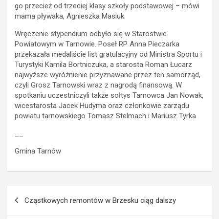
go przecież od trzeciej klasy szkoły podstawowej – mówi
mama pływaka, Agnieszka Masiuk.
Wręczenie stypendium odbyło się w Starostwie
Powiatowym w Tarnowie. Poseł RP Anna Pieczarka
przekazała medaliście list gratulacyjny od Ministra Sportu i
Turystyki Kamila Bortniczuka, a starosta Roman Łucarz
najwyższe wyróżnienie przyznawane przez ten samorząd,
czyli Grosz Tarnowski wraz z nagrodą finansową. W
spotkaniu uczestniczyli także sołtys Tarnowca Jan Nowak,
wicestarosta Jacek Hudyma oraz członkowie zarządu
powiatu tarnowskiego Tomasz Stelmach i Mariusz Tyrka
__
Gmina Tarnów
Nawigacja
Cząstkowych remontów w Brzesku ciąg dalszy
wpisu