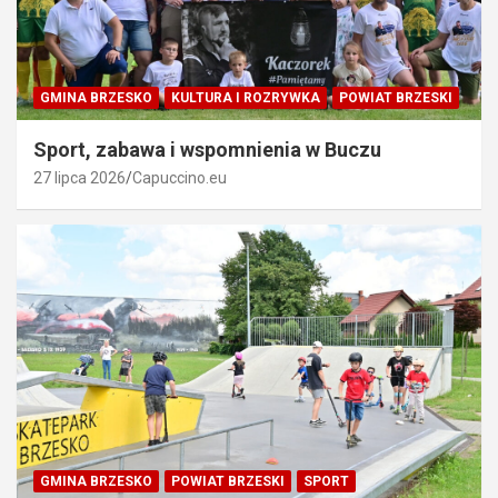
GMINA BRZESKO
KULTURA I ROZRYWKA
POWIAT BRZESKI
Sport, zabawa i wspomnienia w Buczu
27 lipca 2026
Capuccino.eu
GMINA BRZESKO
POWIAT BRZESKI
SPORT