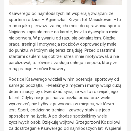
Ksawerego od najmłodszych lat wspierają związani ze
sportem rodzice – Agnieszka i Krzysztof Masiukowie. –To
mama jako pierwsza zachęciła mnie do uprawiania sportu.
Najpierw zapisała mnie na karate, lecz ta dyscyplina mnie
nie porwała. W pływaniu od razu się odnalazłem. Ciężka
praca, treningi i motywacja rodziców doprowadziły mnie
do punktu, w którym się teraz znajduję. Przed ostatnimi
startami czułem się dobrze, stres mnie motywował, a nie
paraliżował, to również zasługa całego zespołu, który ze
mną pracuje – mówi Ksawery.
Rodzice Ksawerego widzieli w nim potencjał sportowy od
samego początku. –Mieliśmy z mężem i mamy wciąż dużą
determinację, by utwierdzać syna, że warto rozwijać jego
talent. Gdyby nie jego i nasza ciężka praca oraz wiele
wyrzeczeń, nie byłby z pewnością w miejscu, w którym
jest. Sport, codzienne treningi i zawody stały się jego
sposobem na życie. A po drodze spotkaliśmy wiele
życzliwych osób. Dziękuję wójtowi Grzegorzowi Koziołowi
za dostrzeganie Ksawerego od najmłodszych lat. Wspierał