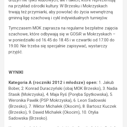
na przykład ośrodki kultury. W Brzesku i Mokrzyskach
trwają też przymiarki, aby powołać do życia wewnętrzną
gminną ligę szachową i cykl indywidualnych turniejów.
Tymczasem MOK zaprasza na regularne bezpłatne zajęcia
szachowe, które odbywają się w GOSiR w Mokrzyskach –
w poniedziałki od 16.45 do 18.45 i w czwartki od 17.00 do
19.00. Nie trzeba się specjalnie zapisywać, wystarczy
przyjść.
WYNIKI
Kategoria A (roczniki 2012 i młodsze) open:
1. Jakub
Bober, 2. Konrad Duraczyński (obaj MOK Brzesko), 3. Nadia
Stasik (Mokrzyska), 4. Maja Ryś (Poręba Spytkowska), 5.
Weronika Pawlik (PSP Mokrzyska), 6. Leon Sadowski
(Brzesko), 7. Wiktor Michałek (Okocim), 8. Bartosz Kuczek
(Brzesko), 9. Dawid Michałek (Okocim), 10. Otylia
Sadowska (Brzesko).