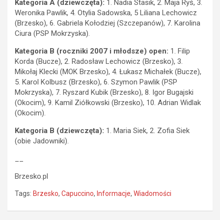
Kategoria A (dziewczęta):
1. Nadia Stasik, 2. Maja Ryś, 3.
Weronika Pawlik, 4. Otylia Sadowska, 5 Liliana Lechowicz
(Brzesko), 6. Gabriela Kołodziej (Szczepanów), 7. Karolina
Ciura (PSP Mokrzyska).
Kategoria B (roczniki 2007 i młodsze) open:
1. Filip
Korda (Bucze), 2. Radosław Lechowicz (Brzesko), 3.
Mikołaj Klecki (MOK Brzesko), 4. Łukasz Michałek (Bucze),
5. Karol Kolbusz (Brzesko), 6. Szymon Pawlik (PSP
Mokrzyska), 7. Ryszard Kubik (Brzesko), 8. Igor Bugajski
(Okocim), 9. Kamil Ziółkowski (Brzesko), 10. Adrian Widlak
(Okocim).
Kategoria B (dziewczęta):
1. Maria Siek, 2. Zofia Siek
(obie Jadowniki).
__
Brzesko.pl
Tags:
Brzesko
,
Capuccino
,
Informacje
,
Wiadomości