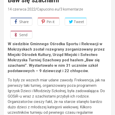
Baw się szachami
14 czerwca 2022
Capuccino.eu
3 komentarze
Share
Pin it
Tweet
Send
W siedzibie Gminnego Ośrodka Sportu i Rekreacji w
Mokrzyskach został rozegrany zorganizowany przez
Miejski Ośrodek Kultury, Urząd Miejski i Sołectwo
Mokrzyska Turniej Szachowy pod hasłem „Baw się
szachami”. Wystartowało w nim 31 uczniów szkół
podstawowych – 9 dziewcząt i 22 chłopców.
To były ze wszech miar udane zawody. Frekwencja, jak na
pierwszy taki turniej, organizowany poza programem
Igrzysk Dzieci i Młodzieży Szkolnej, była zadowalająca. Do
GOSiR-u wraz z szachistami przybyli ich rodzice.
Organizatorów cieszy fakt, że na starcie stanęło bardzo
dużo dzieci z młodszej kategorii wiekowej. Kilkoro
uczestników turnieju od pewnego czasu regularnie