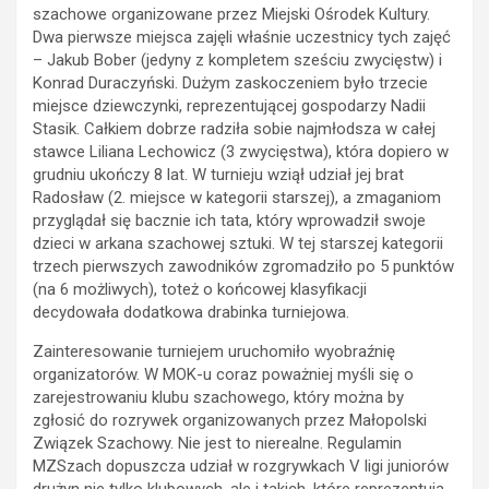
szachowe organizowane przez Miejski Ośrodek Kultury.
Dwa pierwsze miejsca zajęli właśnie uczestnicy tych zajęć
– Jakub Bober (jedyny z kompletem sześciu zwycięstw) i
Konrad Duraczyński. Dużym zaskoczeniem było trzecie
miejsce dziewczynki, reprezentującej gospodarzy Nadii
Stasik. Całkiem dobrze radziła sobie najmłodsza w całej
stawce Liliana Lechowicz (3 zwycięstwa), która dopiero w
grudniu ukończy 8 lat. W turnieju wziął udział jej brat
Radosław (2. miejsce w kategorii starszej), a zmaganiom
przyglądał się bacznie ich tata, który wprowadził swoje
dzieci w arkana szachowej sztuki. W tej starszej kategorii
trzech pierwszych zawodników zgromadziło po 5 punktów
(na 6 możliwych), toteż o końcowej klasyfikacji
decydowała dodatkowa drabinka turniejowa.
Zainteresowanie turniejem uruchomiło wyobraźnię
organizatorów. W MOK-u coraz poważniej myśli się o
zarejestrowaniu klubu szachowego, który można by
zgłosić do rozrywek organizowanych przez Małopolski
Związek Szachowy. Nie jest to nierealne. Regulamin
MZSzach dopuszcza udział w rozgrywkach V ligi juniorów
drużyn nie tylko klubowych, ale i takich, które reprezentują