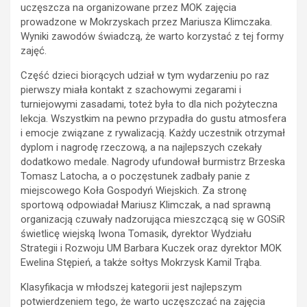
uczęszcza na organizowane przez MOK zajęcia
prowadzone w Mokrzyskach przez Mariusza Klimczaka.
Wyniki zawodów świadczą, że warto korzystać z tej formy
zajęć.
Część dzieci biorących udział w tym wydarzeniu po raz
pierwszy miała kontakt z szachowymi zegarami i
turniejowymi zasadami, toteż była to dla nich pożyteczna
lekcja. Wszystkim na pewno przypadła do gustu atmosfera
i emocje związane z rywalizacją. Każdy uczestnik otrzymał
dyplom i nagrodę rzeczową, a na najlepszych czekały
dodatkowo medale. Nagrody ufundował burmistrz Brzeska
Tomasz Latocha, a o poczęstunek zadbały panie z
miejscowego Koła Gospodyń Wiejskich. Za stronę
sportową odpowiadał Mariusz Klimczak, a nad sprawną
organizacją czuwały nadzorująca mieszczącą się w GOSiR
świetlicę wiejską Iwona Tomasik, dyrektor Wydziału
Strategii i Rozwoju UM Barbara Kuczek oraz dyrektor MOK
Ewelina Stępień, a także sołtys Mokrzysk Kamil Trąba.
Klasyfikacja w młodszej kategorii jest najlepszym
potwierdzeniem tego, że warto uczęszczać na zajęcia