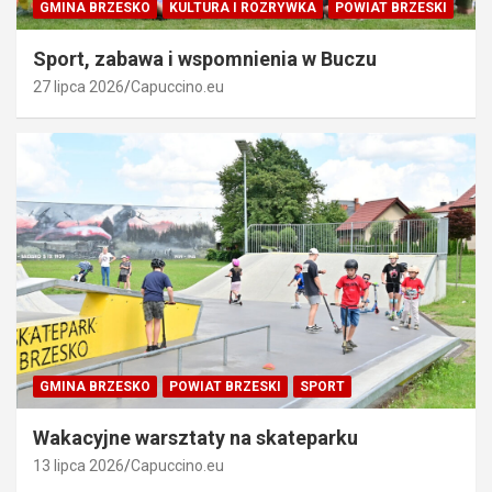
GMINA BRZESKO
KULTURA I ROZRYWKA
POWIAT BRZESKI
Sport, zabawa i wspomnienia w Buczu
27 lipca 2026
Capuccino.eu
GMINA BRZESKO
POWIAT BRZESKI
SPORT
Wakacyjne warsztaty na skateparku
13 lipca 2026
Capuccino.eu