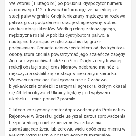
We wtorek (1 lutego br.) po południu dyspozytor numeru
alarmowego 112 otrzymał informację, że na jednej ze
stacji paliw w gminie Gnojnik nieznany mężczyzna rozlewa
paliwo, grozi podpaleniem oraz jest agresywny wobec
obsługi stacji i klientów. Według relacji zgłaszającego,
mężczyzna rozlał w pobliżu dystrybutora paliwo, a
następnie trzymając w ręku zapalniczkę groził
podpaleniem. Ponadto uderzył pistoletem od dystrybutora
osobę, która chciała powstrzymać jego szaleńcze zapędy.
Agresor wymachiwał także nożem. Dzięki zdecydowanej
reakcji obsługi stacji oraz klientów odebrano mu nóż a
mężczyzna oddalił się ze stacji w nieznanym kierunku.
Wezwani na miejsce funkcjonariusze z Czchowa
błyskawicznie znaleźli i zatrzymali agresora, którym okazał
się 44-letni obywatel Ukrainy będący pod wpływem
alkoholu – miał ponad 2 promile.
2 lutego zatrzymany został doprowadzony do Prokuratury
Rejonowej w Brzesku, gdzie usłyszał zarzut sprowadzenia
bezpośredniego niebezpieczeństwa zdarzenia
zagrażającego życiu lub zdrowiu wielu osób oraz mieniu w
wielkich rozmiarach w postaci eksplozji materiałów