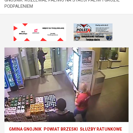
PODPALENIEM
GMINA GNOJNIK
POWIAT BRZESKI
SŁUŻBY RATUNKOWE