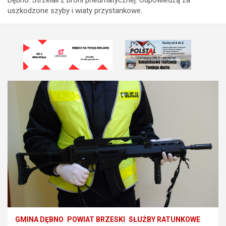
uszkodzone szyby i wiaty przystankowe.
GMINA DĘBNO
POWIAT BRZESKI
SŁUŻBY RATUNKOWE