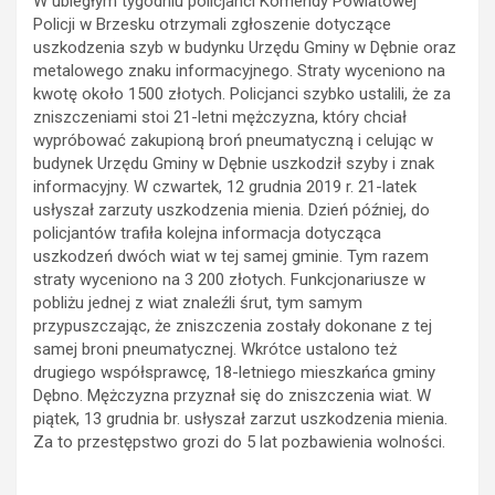
W ubiegłym tygodniu policjanci Komendy Powiatowej
Policji w Brzesku otrzymali zgłoszenie dotyczące
uszkodzenia szyb w budynku Urzędu Gminy w Dębnie oraz
metalowego znaku informacyjnego. Straty wyceniono na
kwotę około 1500 złotych. Policjanci szybko ustalili, że za
zniszczeniami stoi 21-letni mężczyzna, który chciał
wypróbować zakupioną broń pneumatyczną i celując w
budynek Urzędu Gminy w Dębnie uszkodził szyby i znak
informacyjny. W czwartek, 12 grudnia 2019 r. 21-latek
usłyszał zarzuty uszkodzenia mienia. Dzień później, do
policjantów trafiła kolejna informacja dotycząca
uszkodzeń dwóch wiat w tej samej gminie. Tym razem
straty wyceniono na 3 200 złotych. Funkcjonariusze w
pobliżu jednej z wiat znaleźli śrut, tym samym
przypuszczając, że zniszczenia zostały dokonane z tej
samej broni pneumatycznej. Wkrótce ustalono też
drugiego współsprawcę, 18-letniego mieszkańca gminy
Dębno. Mężczyzna przyznał się do zniszczenia wiat. W
piątek, 13 grudnia br. usłyszał zarzut uszkodzenia mienia.
Za to przestępstwo grozi do 5 lat pozbawienia wolności.