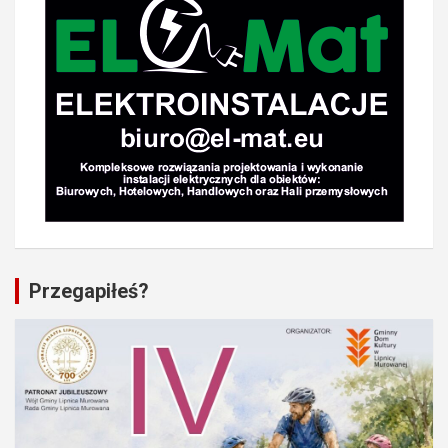
Przegapiłeś?