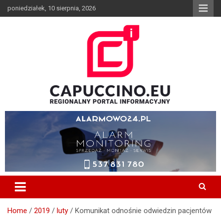
Skip
poniedziałek, 10 sierpnia, 2026
to
content
Wiadomości z Borzecin, Brzesko, Szczurowa, Dębno, Gnojnik,
CAPUCCINO.EU – Regionalny
Czchów, Iwkowa, Bochnia, Tarnów, Informator, Wypadek, Media,
Portal Informacyjny
Capuccino, Pożar
Home
2019
luty
Komunikat odnośnie odwiedzin pacjentów