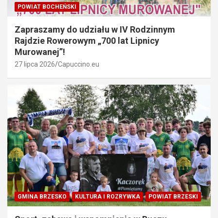
POWIAT BOCHEŃSKI
Zapraszamy do udziału w IV Rodzinnym
Rajdzie Rowerowym „700 lat Lipnicy
Murowanej”!
27 lipca 2026
Capuccino.eu
GMINA BRZESKO
KULTURA I ROZRYWKA
POWIAT BRZESKI