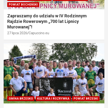
POWIAT BOCHEŃSKI
Zapraszamy do udziału w IV Rodzinnym
Rajdzie Rowerowym „700 lat Lipnicy
Murowanej”!
27 lipca 2026
Capuccino.eu
GMINA BRZESKO
KULTURA I ROZRYWKA
POWIAT BRZESKI