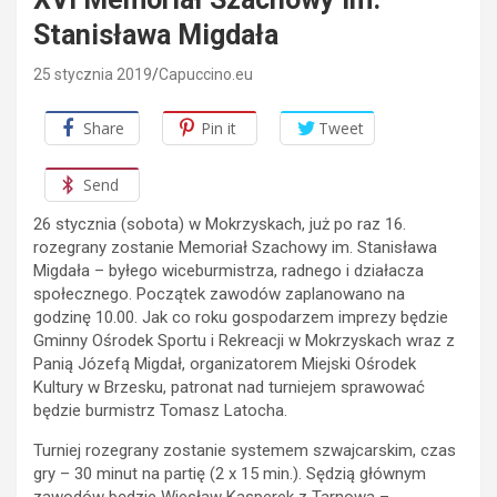
Stanisława Migdała
25 stycznia 2019
Capuccino.eu
Share
Pin it
Tweet
Send
26 stycznia (sobota) w Mokrzyskach, już po raz 16.
rozegrany zostanie Memoriał Szachowy im. Stanisława
Migdała – byłego wiceburmistrza, radnego i działacza
społecznego.
Początek zawodów zaplanowano na
godzinę 10.00. Jak co roku gospodarzem imprezy będzie
Gminny Ośrodek Sportu i Rekreacji w Mokrzyskach wraz z
Panią Józefą Migdał, organizatorem Miejski Ośrodek
Kultury w Brzesku, patronat nad turniejem sprawować
będzie burmistrz Tomasz Latocha.
Turniej rozegrany zostanie systemem szwajcarskim, czas
gry – 30 minut na partię (2 x 15 min.). Sędzią głównym
zawodów będzie Wiesław Kasperek z Tarnowa –