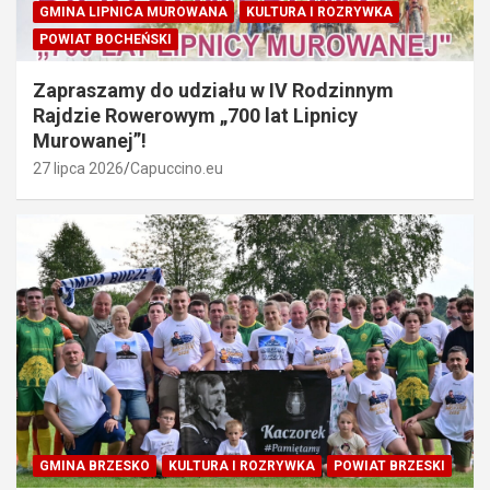
GMINA LIPNICA MUROWANA
KULTURA I ROZRYWKA
POWIAT BOCHEŃSKI
Zapraszamy do udziału w IV Rodzinnym
Rajdzie Rowerowym „700 lat Lipnicy
Murowanej”!
27 lipca 2026
Capuccino.eu
GMINA BRZESKO
KULTURA I ROZRYWKA
POWIAT BRZESKI