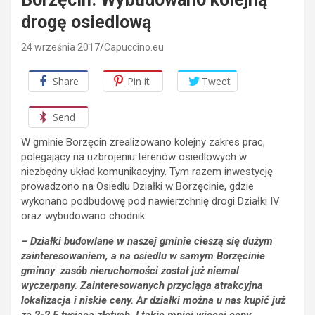
drogę osiedlową
24 września 2017
Capuccino.eu
Share
Pin it
Tweet
Send
W gminie Borzęcin zrealizowano kolejny zakres prac,
polegający na uzbrojeniu terenów osiedlowych w
niezbędny układ komunikacyjny. Tym razem inwestycję
prowadzono na Osiedlu Działki w Borzęcinie, gdzie
wykonano podbudowę pod nawierzchnię drogi Działki IV
oraz wybudowano chodnik.
– Działki budowlane w naszej gminie cieszą się dużym
zainteresowaniem, a na osiedlu w samym Borzęcinie
gminny zasób nieruchomości został już niemal
wyczerpany. Zainteresowanych przyciąga atrakcyjna
lokalizacja i niskie ceny. Ar działki można u nas kupić już
za 2-2,5 tysiąca złotych. I takie mniej więcej ceny