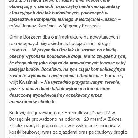
obowiązują w ramach rozpoczętej niedawno sprzedaży
atrakcyjnych działek budowlanych, położonych w
sąsiedztwie kompleksu leśnego w Borzęcinie-Łazach –
mówi Janusz Kwaśniak, wójt gminy Borzęcin.
Gmina Borzęcin dba o infrastrukturę na powstających i
rozrastających się osiedlach, budując m.in. drogi i
chodniki.
– W przypadku Działek IV, została na chwilę
obecną wykonana podbudowa drogi. Ma to związek z tym,
że droga służy jako dojazd do prowadzonych jeszcze w jej
zasięgu budów. Docelowo, na tym ciągu komunikacyjnym
zostanie wykonana nawierzchnia bitumiczna –
tłumaczy
wójt Kwaśniak.
– Na uprzednio przygotowanym terenie,
gdzie w poprzednich latach wykonano kanalizację
deszczową wybudowaliśmy oczekiwany przez
mieszkańców chodnik.
Budowę drogi wewnętrznej – osiedlowej Działki IV w
Borzęcinie prowadzono na odcinku 120 metrów. Zakres
zrealizowanych prac obejmował wykonanie chodnika z
kostki brukowej wraz ze zjazdami oraz podbudowy drogi z