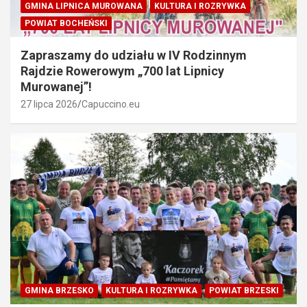
GMINA LIPNICA MUROWANA
KULTURA I ROZRYWKA
POWIAT BOCHEŃSKI
Zapraszamy do udziału w IV Rodzinnym
Rajdzie Rowerowym „700 lat Lipnicy
Murowanej”!
27 lipca 2026
Capuccino.eu
GMINA BRZESKO
KULTURA I ROZRYWKA
POWIAT BRZESKI