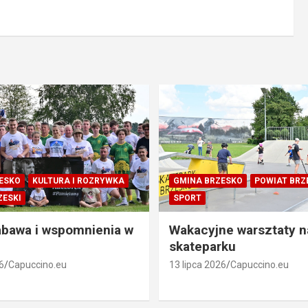
ESKO
KULTURA I ROZRYWKA
GMINA BRZESKO
POWIAT BRZ
ZESKI
SPORT
abawa i wspomnienia w
Wakacyjne warsztaty n
skateparku
6
Capuccino.eu
13 lipca 2026
Capuccino.eu