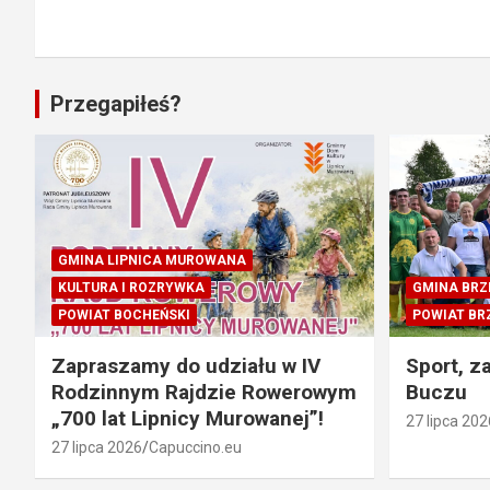
Przegapiłeś?
GMINA LIPNICA MUROWANA
KULTURA I ROZRYWKA
GMINA BRZ
POWIAT BOCHEŃSKI
POWIAT BR
Zapraszamy do udziału w IV
Sport, z
Rodzinnym Rajdzie Rowerowym
Buczu
„700 lat Lipnicy Murowanej”!
27 lipca 202
27 lipca 2026
Capuccino.eu