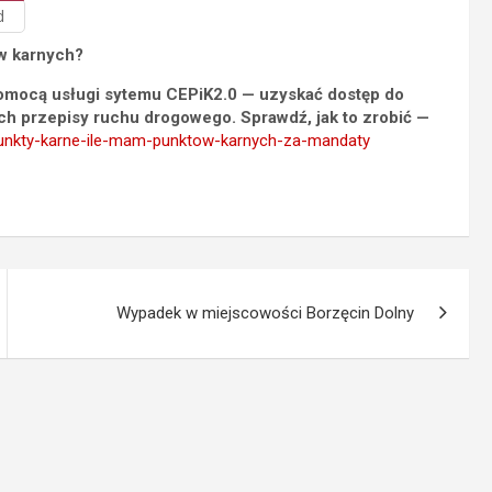
d
w karnych?
 pomocą usługi sytemu CEPiK2.0 — uzyskać dostęp do
h przepisy ruchu drogowego. Sprawdź, jak to zrobić —
y/punkty-karne-ile-mam-punktow-karnych-za-mandaty
Wypadek w miejscowości Borzęcin Dolny