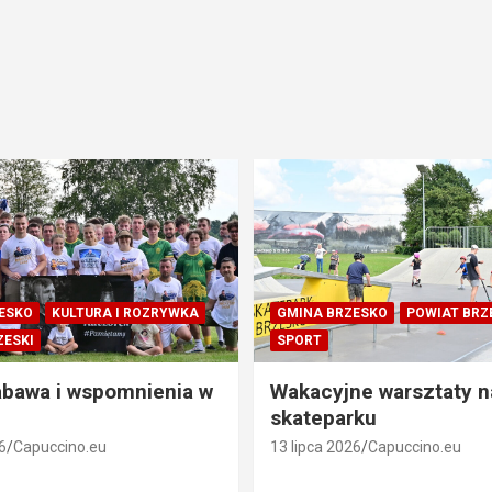
ESKO
KULTURA I ROZRYWKA
GMINA BRZESKO
POWIAT BRZ
ZESKI
SPORT
abawa i wspomnienia w
Wakacyjne warsztaty n
skateparku
6
Capuccino.eu
13 lipca 2026
Capuccino.eu