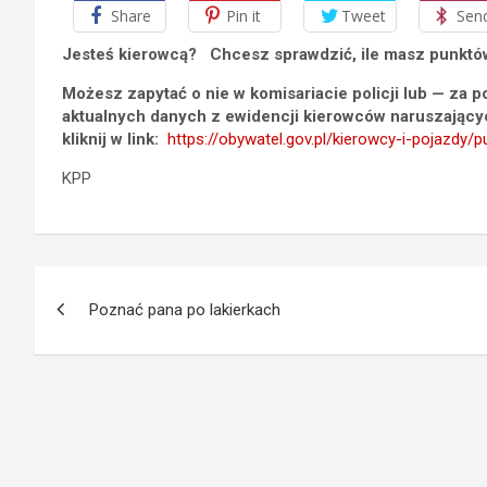
Share
Pin it
Tweet
Sen
Jesteś kierowcą? Chcesz sprawdzić, ile masz punktó
Możesz zapytać o nie w komisariacie policji lub — za
aktualnych danych z ewidencji kierowców naruszającyc
kliknij w link:
https://obywatel.gov.pl/kierowcy-i-pojazd
KPP
Nawigacja
Poznać pana po lakierkach
wpisu