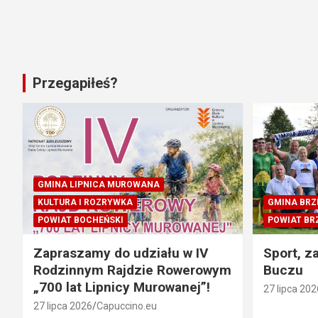
Przegapiłeś?
GMINA LIPNICA MUROWANA
KULTURA I ROZRYWKA
GMINA BRZ
POWIAT BOCHEŃSKI
POWIAT BR
Zapraszamy do udziału w IV
Sport, z
Rodzinnym Rajdzie Rowerowym
Buczu
„700 lat Lipnicy Murowanej”!
27 lipca 202
27 lipca 2026
Capuccino.eu