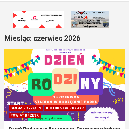
Miesiąc:
czerwiec 2026
GMINA BORZĘCIN
KULTURA I ROZRYWKA
POWIAT BRZESKI
Dzień Rodziny w Borzęcinie. Darmowe atrakcje