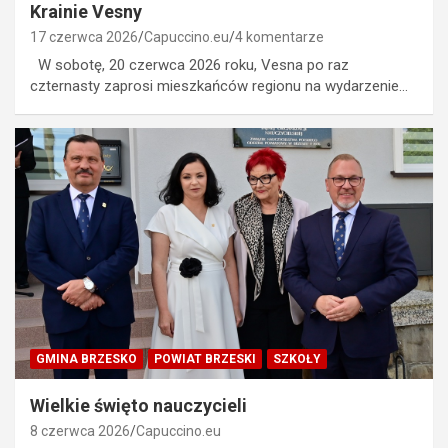
Krainie Vesny
17 czerwca 2026
Capuccino.eu
4 komentarze
W sobotę, 20 czerwca 2026 roku, Vesna po raz
czternasty zaprosi mieszkańców regionu na wydarzenie…
GMINA BRZESKO
POWIAT BRZESKI
SZKOŁY
Wielkie święto nauczycieli
8 czerwca 2026
Capuccino.eu