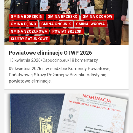
GMINA BORZĘCIN
GMINA BRZESKO
GMINA CZCHÓW
GMINA DĘBNO
GMINA GNOJNIK
GMINA IWKOWA
GMINA SZCZUROWA
POWIAT BRZESKI
SŁUŻBY RATUNKOWE
Powiatowe eliminacje OTWP 2026
13 kwietnia 2026
Capuccino.eu
18 komentarzy
09 kwietnia 2026 r. w siedzibie Komendy Powiatowej
Państwowej Straży Pożarnej w Brzesku odbyły się
powiatowe eliminacje…