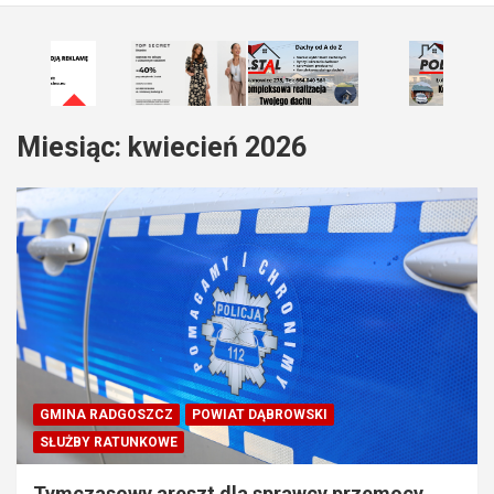
Miesiąc:
kwiecień 2026
GMINA RADGOSZCZ
POWIAT DĄBROWSKI
SŁUŻBY RATUNKOWE
Tymczasowy areszt dla sprawcy przemocy