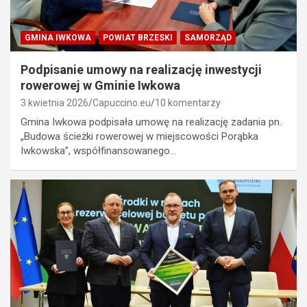
GMINA IWKOWA
POWIAT BRZESKI
SAMORZĄD
Podpisanie umowy na realizację inwestycji
rowerowej w Gminie Iwkowa
3 kwietnia 2026
Capuccino.eu
10 komentarzy
Gmina Iwkowa podpisała umowę na realizację zadania pn.
„Budowa ścieżki rowerowej w miejscowości Porąbka
Iwkowska”, współfinansowanego…