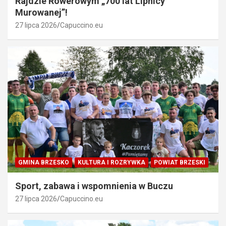
Rajdzie Rowerowym „700 lat Lipnicy
Murowanej”!
27 lipca 2026
Capuccino.eu
GMINA BRZESKO
KULTURA I ROZRYWKA
POWIAT BRZESKI
Sport, zabawa i wspomnienia w Buczu
27 lipca 2026
Capuccino.eu