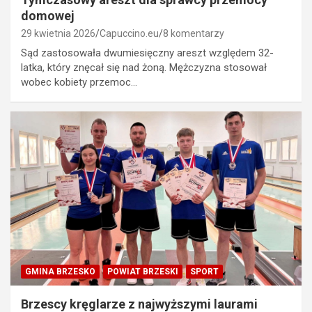
domowej
29 kwietnia 2026
Capuccino.eu
8 komentarzy
Sąd zastosowała dwumiesięczny areszt względem 32-
latka, który znęcał się nad żoną. Mężczyzna stosował
wobec kobiety przemoc…
GMINA BRZESKO
POWIAT BRZESKI
SPORT
Brzescy kręglarze z najwyższymi laurami