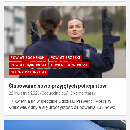
POWIAT BOCHEŃSKI
POWIAT BRZESKI
POWIAT DĄBROWSKI
POWIAT TARNOWSKI
SŁUŻBY RATUNKOWE
Ślubowanie nowo przyjętych policjantów
22 kwietnia 2026
Capuccino.eu
16 komentarzy
17 kwietnia br. w siedzibie Oddziału Prewencji Policji w
Krakowie, odbyła się uroczystość ślubowania 138 nowo…