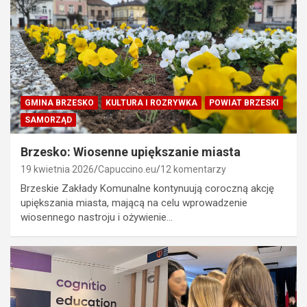
GMINA BRZESKO
KULTURA I ROZRYWKA
POWIAT BRZESKI
SAMORZĄD
Brzesko: Wiosenne upiększanie miasta
19 kwietnia 2026
Capuccino.eu
12 komentarzy
Brzeskie Zakłady Komunalne kontynuują coroczną akcję
upiększania miasta, mającą na celu wprowadzenie
wiosennego nastroju i ożywienie…